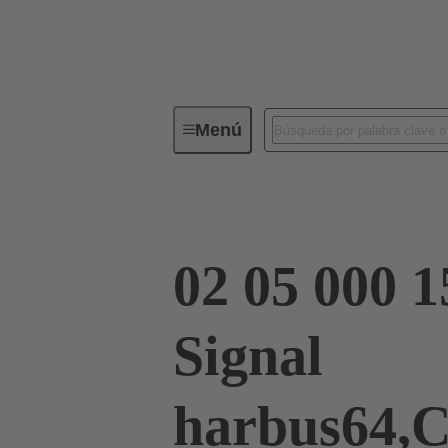
Menú
Serie
Productos
02 05 00
02 05 000 1
Signal
harbus64,C