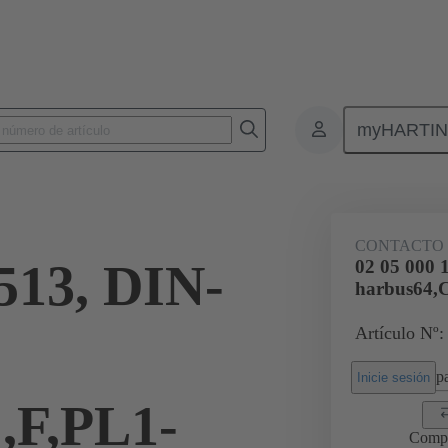
myHARTI
0 1513
CONTACTO
513, DIN-
02 05 000 
harbus64,C
Artículo Nº:
pa
Inicie sesión
,F,PL1-
Comp