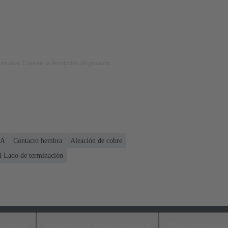
strativa. Consulte la descripción del producto.
 A
Contacto hembra
Aleación de cobre
i Lado de terminación
cargas
Productos relacionados
Distribuidore