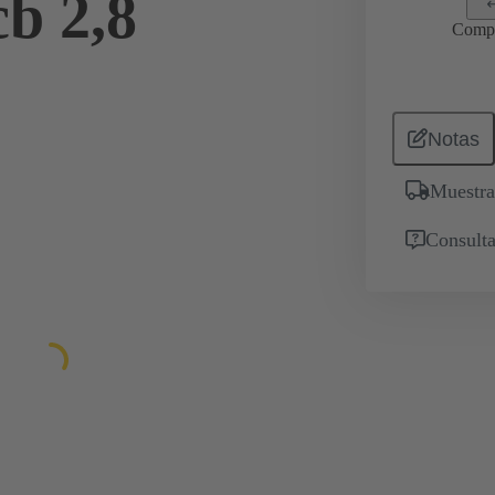
cb 2,8
Comp
Notas
Muestra
Consulta