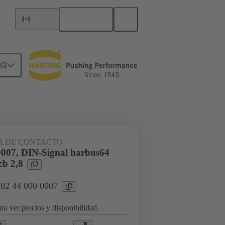
Español
México
NG
rcuitos
Productos
 DE CONTACTO
0007, DIN-Signal harbus64
cb 2,8
 02 44 000 0007
ra ver precios y disponibilidad.