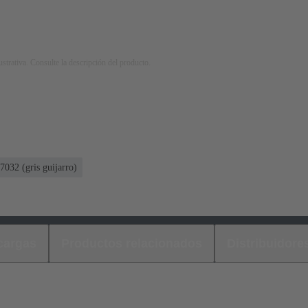
strativa. Consulte la descripción del producto.
032 (gris guijarro)
cargas
Productos relacionados
Distribuidore