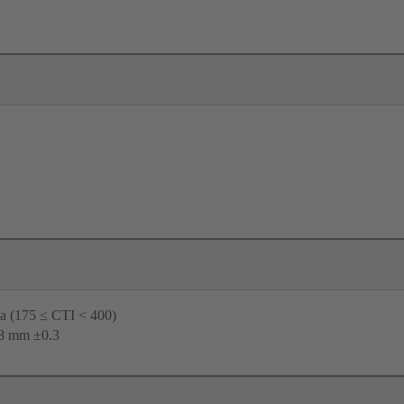
Ia (175 ≤ CTI < 400)
.8 mm ±0.3 ‌