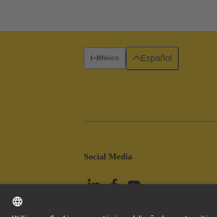
Español
México
Social Media