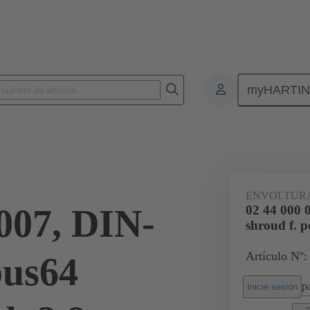
myHARTI
nectores de placas de circuitos impresos
Conectores de placa a placa de ci
02 44 000 0007
ENVOLTURA
007, DIN-
02 44 000 
shroud f. p
Artículo Nº:
bus64
pa
Inicie sesión