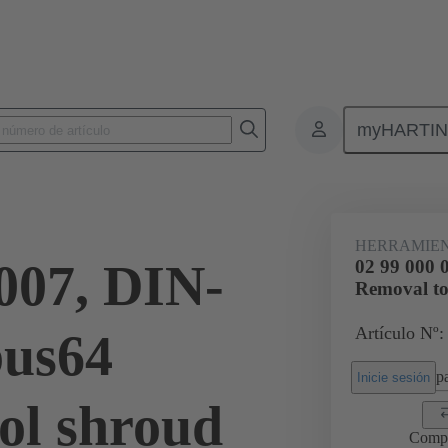
myHARTI
ntroducción a presión
Herramienta de reparación
02 99 000 0007
HERRAMIEN
007, DIN-
02 99 000 
Removal to
Artículo Nº:
bus64
pa
Inicie sesión
ol shroud
Comp