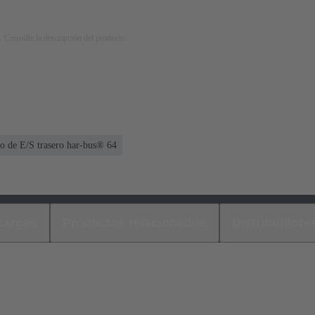
. Consulte la descripción del producto.
to de E/S trasero har-bus® 64
cargas
Productos relacionados
Distribuidore