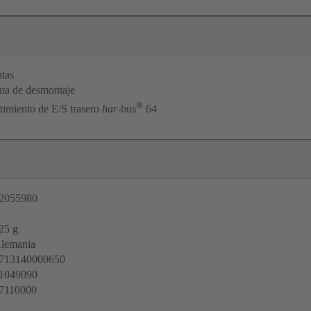
tas
ta de desmontaje
®
timiento de E/S trasero
har
-bus
64
2055980
25 g
lemania
713140000650
1049090
7110000