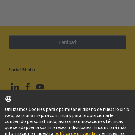
Ir arriba
Social Media
Español
México