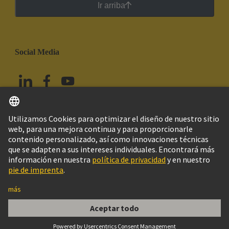
Ir arriba
Social Media
Español
México
© HARTING Technology Group
Imprint
Política de privacidad
Política de Cookies
Aviso Legal Web
Información al cliente
09 00 000 5025, Dichtring + 2 Druckringe f. Pg36