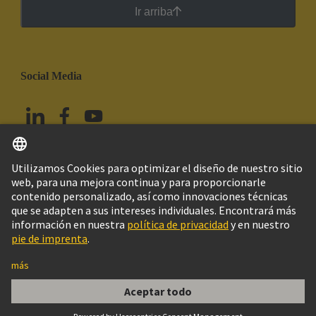
Ir arriba
Social Media
Español
México
© HARTING Technology Group
Imprint
Política de privacidad
Política de Cookies
Aviso Legal Web
Información al cliente
09 00 000 5361, Kabeldurchführungstülle 13-
14mm