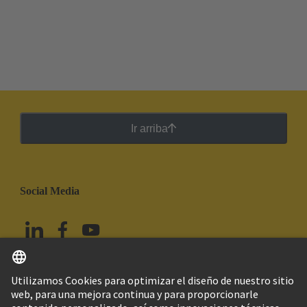
Ir arriba
Social Media
Español
México