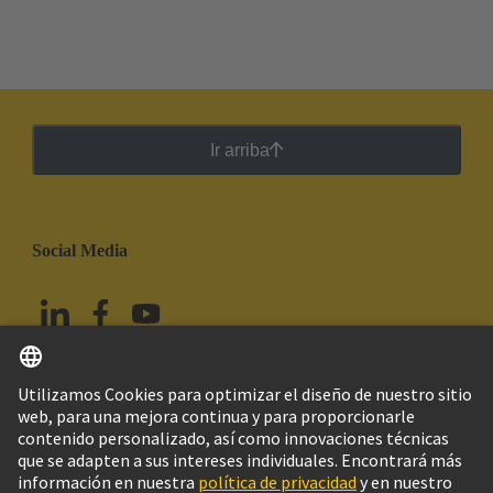
Ir arriba
Social Media
Español
México