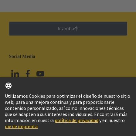
Ir arriba
Social Media
Español
México
© HARTING Technology Group