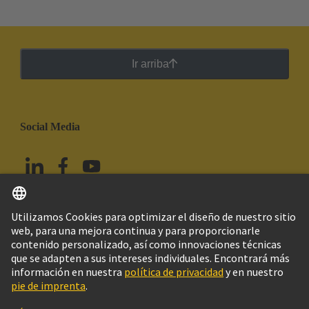
Ir arriba
Social Media
Español
México
© HARTING Technology Group