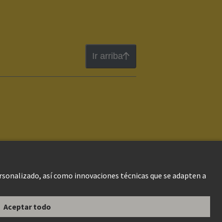
Ir arriba
te