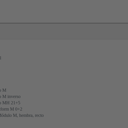
l
o M
 M inverso
po MH 21+5
form M 0+2
ódulo M, hembra, recto