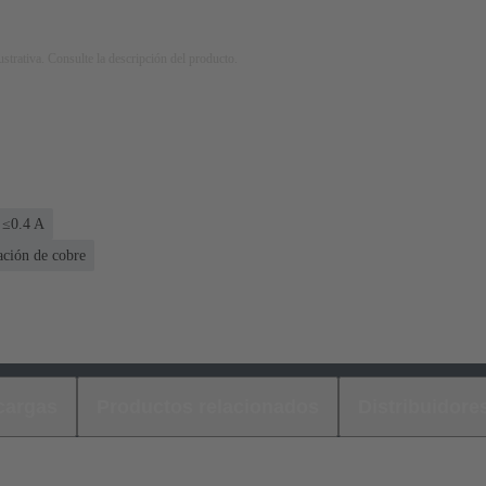
strativa. Consulte la descripción del producto.
 ≤0.4 A
ación de cobre
cargas
Productos relacionados
Distribuidore