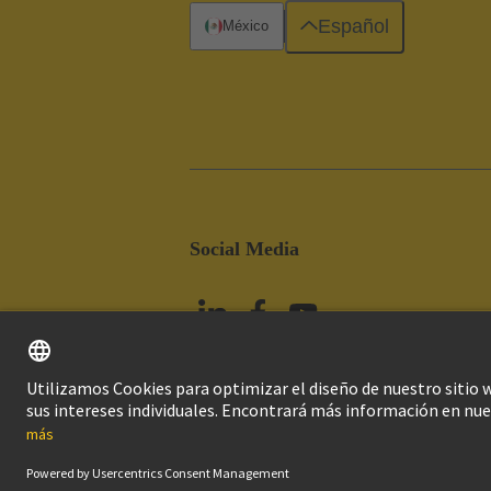
Español
México
Social Media
Imprint
Pol
© HARTING Technology Group