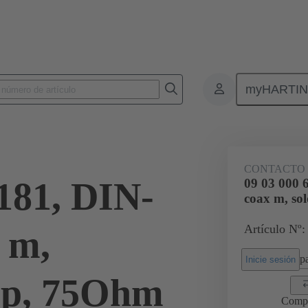
myHARTI
0 6181
CONTACTO
181, DIN-
09 03 000 
coax m, so
Artículo Nº:
 m,
pa
Inicie sesión
mp, 75Ohm
Comp