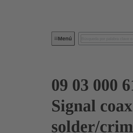
Menú
Serie
Productos
09 03 00
09 03 000 6
Signal coax
solder/cri