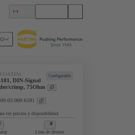
Español
México
NG
 COAXIAL
Configurable
6181, DIN-Signal
lder/crimp, 75Ohm
 09 03 000 6181
ra ver precios y disponibilidad.
arar
Lista de deseos