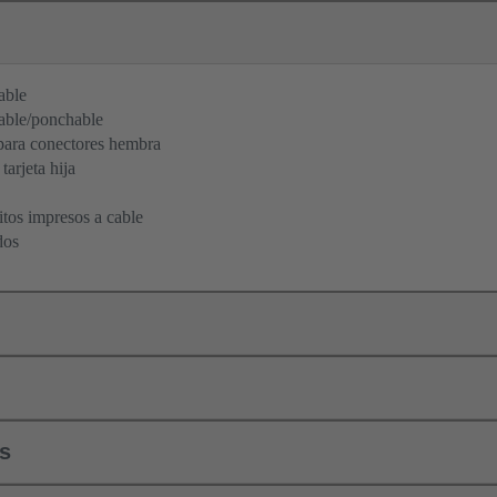
able
able/ponchable
ara conectores hembra
tarjeta hija
itos impresos a cable
dos
ls