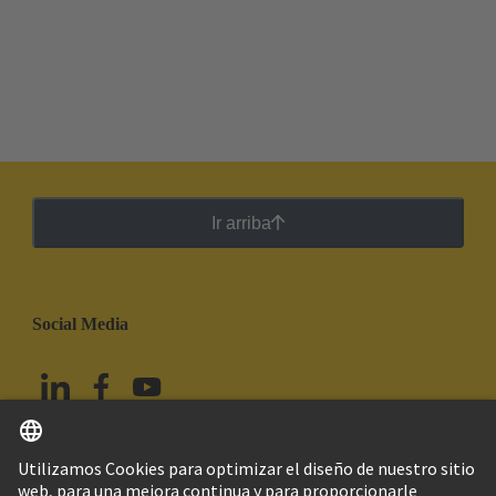
Ir arriba
Social Media