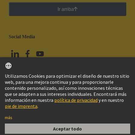
Ir arriba
Social Media
Español
México
© HARTING Technology Group
Imprint
Política de privacidad
Política de Cookies
Aviso Legal Web
Información al cliente
09 32 200 6115, Han C M crimp contact 2.5 mm²