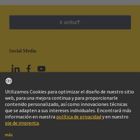
Ir arriba
Social Media
Español
México
© HARTING Technology Group
Imprint
Política de privacidad
Política de Cookies