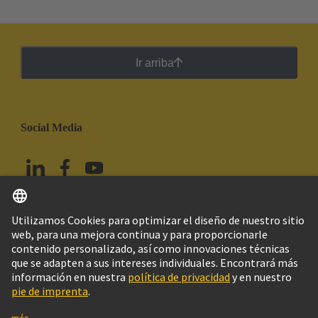
Ir arriba
Social Media
Español
México
© HARTING Technology Group