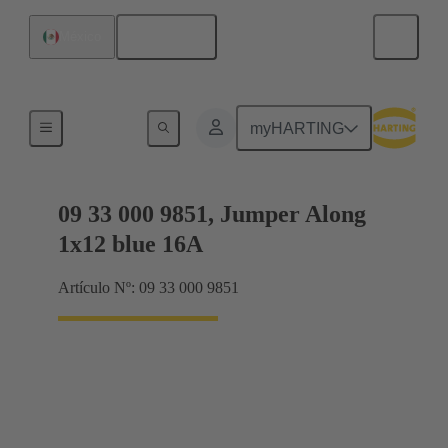
Español
México
Puentes conectores enchufables Han® ES Press
myHARTING
09 33 000 9851, Jumper Along
1x12 blue 16A
Artículo Nº: 09 33 000 9851