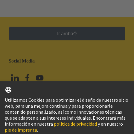
Ir arriba
Social Media
Español
México
© HARTING Technology Group