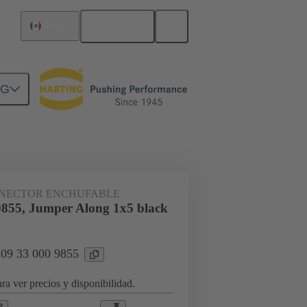
Español
México
NG
tores enchufables Han® ES Press
NECTOR ENCHUFABLE
9855, Jumper Along 1x5 black
 09 33 000 9855
ra ver precios y disponibilidad.