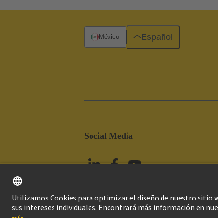
Español
México
Social Media