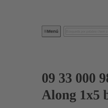
Menú
Conectores industriales / Han®
09 33 000 9855
09 33 000 
Along 1x5 