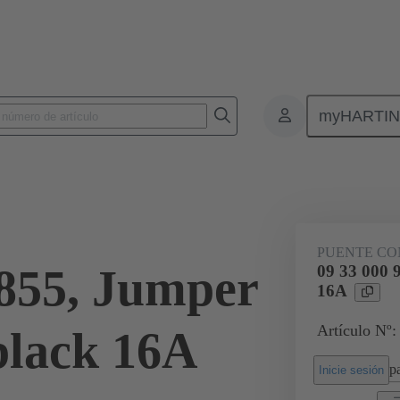
myHARTI
Conectores rectangulares
Productos
Accesorios
Puentes conec
PUENTE CO
9855, Jumper
09 33 000 
16A
Artículo Nº:
black 16A
pa
Inicie sesión