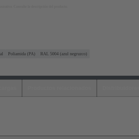
strativa. Consulte la descripción del producto.
al
Poliamida (PA)
RAL 5004 (azul negruzco)
cargas
Productos relacionados
Distribuidore