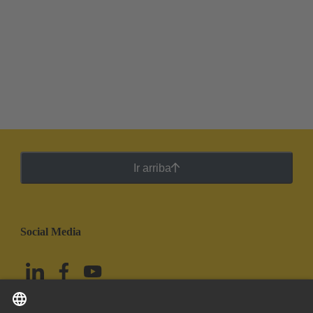
Ir arriba
Social Media