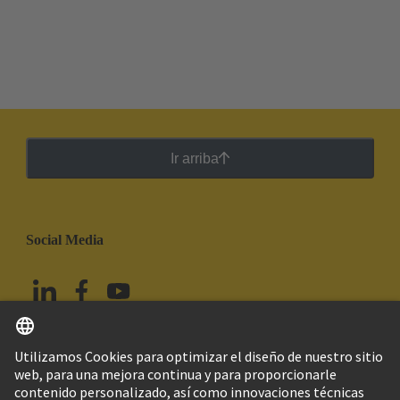
Ir arriba
Social Media
Español
México