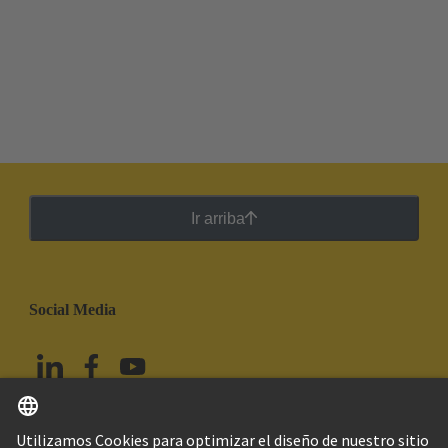
Ir arriba
Social Media