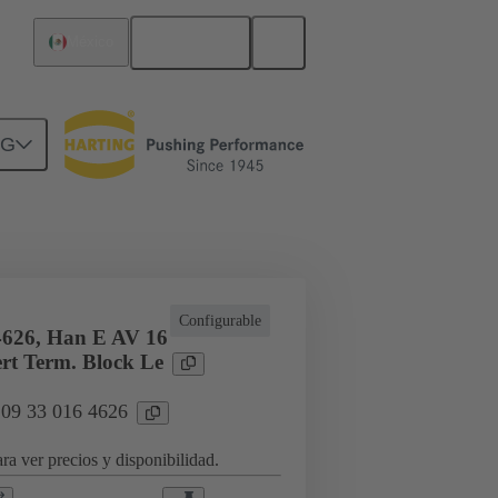
Español
México
NG
icaciones especiales
Configurable
4626, Han E AV 16
ert Term. Block Le
 09 33 016 4626
ra ver precios y disponibilidad.