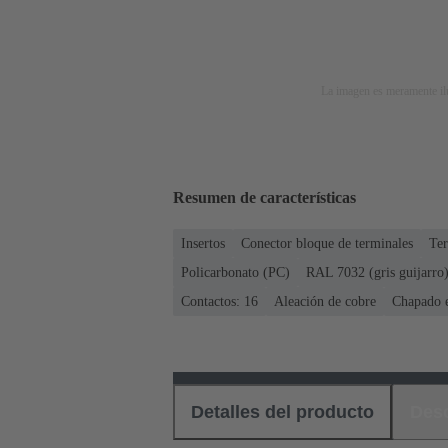
La imagen es meramente ilu
Resumen de características
Insertos
Conector bloque de terminales
Ter
Policarbonato (PC)
RAL 7032 (gris guijarro
Contactos: 16
Aleación de cobre
Chapado e
Detalles del producto
Des