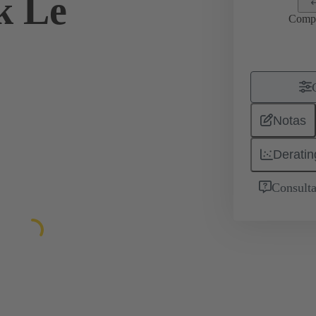
k Le
Comp
Notas
Deratin
Consulta