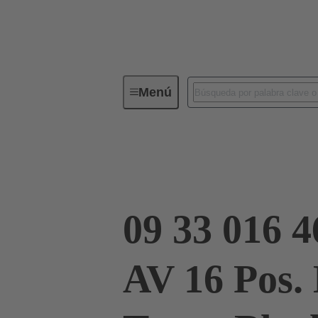
Menú
Conectores industriales / Han®
Conector bloque de terminales
09 33 
09 33 016 
AV 16 Pos.