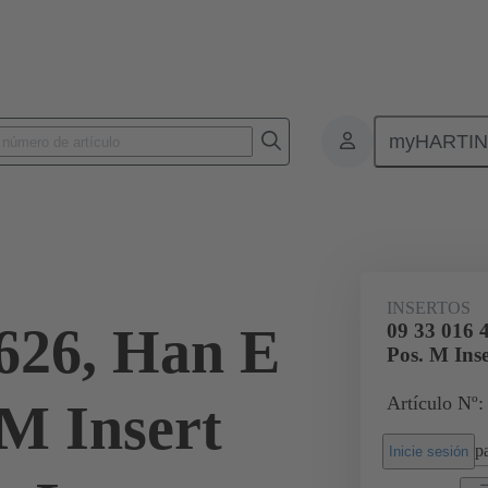
myHARTI
Conectores rectangulares
Productos
Aislantes monobloque
Apl
016 4626
INSERTOS
4626, Han E
09 33 016 
Pos. M Ins
Artículo Nº:
 M Insert
pa
Inicie sesión