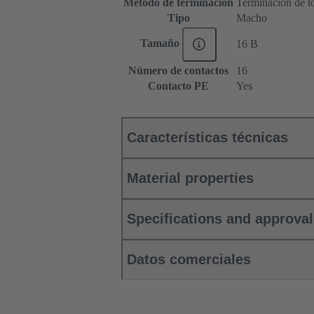
Método de terminación
Terminación de to
Tipo
Macho
Tamaño
16 B
Número de contactos
16
Contacto PE
Yes
Características técnicas
Material properties
Specifications and approva
Datos comerciales