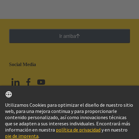
Ir arriba
Social Media
Español
México
© HARTING Technology Group