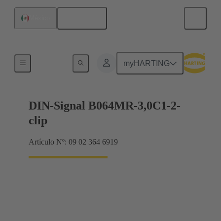
Español
México
Terminación de placa madre a tarjeta hija
myHARTING
DIN-Signal B064MR-3,0C1-2-
clip
Artículo Nº: 09 02 364 6919