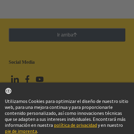
Ir arriba
Social Media
Español
México
© HARTING Technology Group