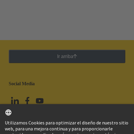
Ir arriba
Social Media
Español
México