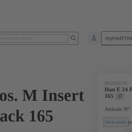
myHARTI
Conectores rectangulares
Productos
Aislantes monobloque
Par
1 XL
INSERTOS
os. M Insert
Han E 24 P
165
Artículo Nº
ack 165
pa
Inicie sesión