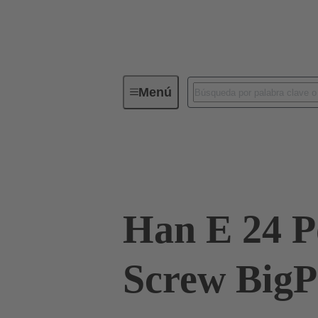
Menú
Conectores industriales / Han®
Corrientes hasta 16 A
09 33 024 260
Han E 24 P
Screw BigP