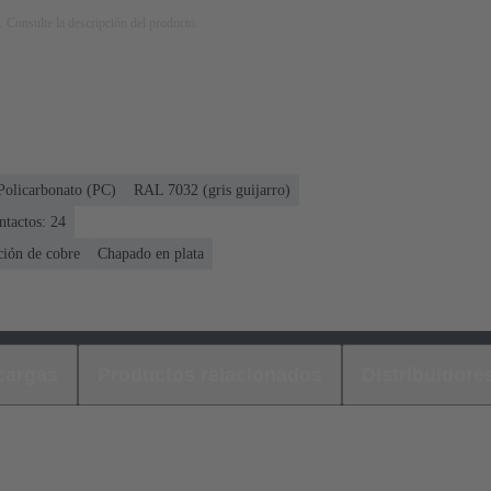
. Consulte la descripción del producto.
Policarbonato (PC)
RAL 7032 (gris guijarro)
ntactos: 24
ción de cobre
Chapado en plata
cargas
Productos relacionados
Distribuidore