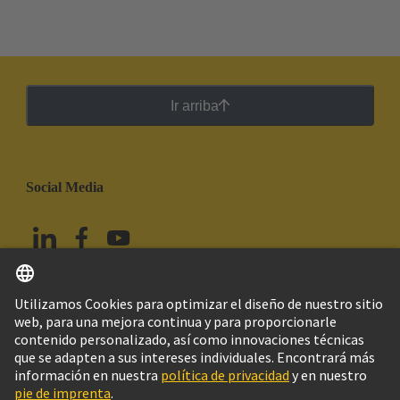
Ir arriba
Social Media
Español
México
© HARTING Technology Group