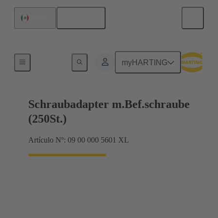
Español
México
Bastidor de blindaje, bastidores de abrazadera
myHARTING
Schraubadapter m.Bef.schraube
(250St.)
Artículo Nº: 09 00 000 5601 XL