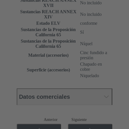
Sustancias REACH ANNEX
No incluido
XVII
Sustancias REACH ANNEX
No incluido
XIV
Estado ELV
conforme
Sustancias de la Proposición
Sí
California 65
Sustancias de la Proposición
Níquel
California 65
Cinc fundido a
Material (accesorios)
presión
Chapado en
cobre
Superficie (accesorios)
Niquelado
Datos comerciales
Anterior
Siguiente