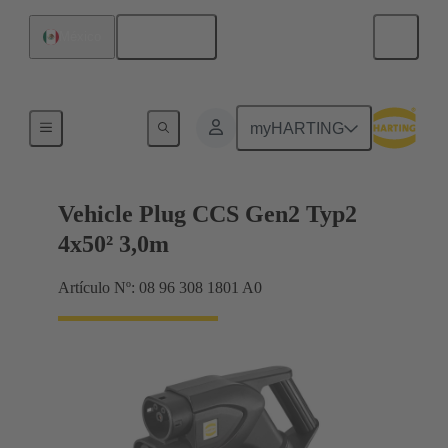
Español
México
Cable de carga
myHARTING
Vehicle Plug CCS Gen2 Typ2
4x50² 3,0m
Artículo Nº: 08 96 308 1801 A0