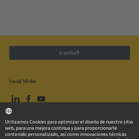
Ir arriba
Social Media
Español
México