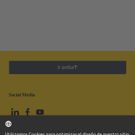
Ir arriba
Social Media