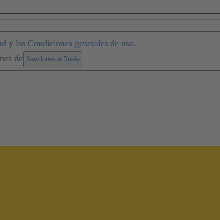
ad
y las
Condiciones generales de uso
.
ones de
.
Sanciones a Rusia