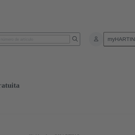
myHARTI
nectores de placas de circuitos impresos
Conectores de placa a placa de ci
02 09 500 1007
Muestra gratuita
ratuita