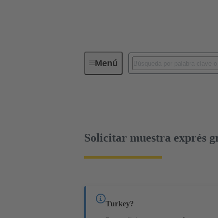
Menú
Conectividad de dispositivos
Co
Terminación de placa madre a tarjeta hija
Solicitar muestra exprés g
Turkey?