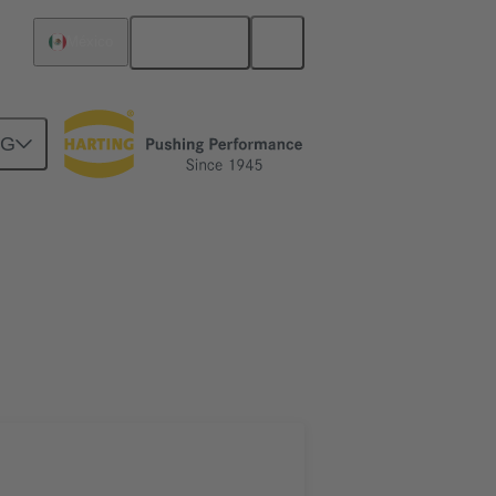
Español
México
NG
rcuitos
Productos