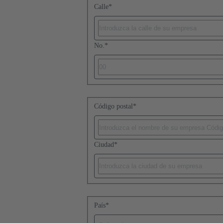
Calle
*
No.
*
Código postal
*
Ciudad
*
País
*