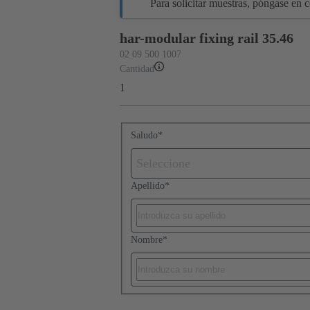
Para solicitar muestras, póngase en co
har-modular fixing rail 35.46
02 09 500 1007
Cantidad
1
Saludo
*
Seleccione
Apellido
*
Nombre
*