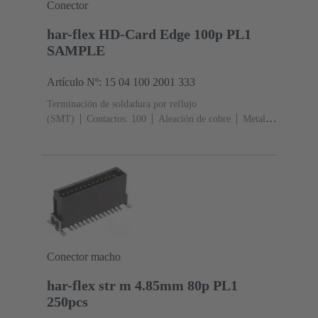
Conector
har-flex HD-Card Edge 100p PL1
SAMPLE
Artículo Nº: 15 04 100 2001 333
Terminación de soldadura por reflujo
(SMT)
Contactos: 100
Aleación de cobre
Metal
noble sobre Ni Lado de acoplamiento, Sn sobre Ni Lado
de terminación
Nivel de desempeño: 1
Polímero de
cristal líquido (LCP)
Negro
Conector macho
har-flex str m 4.85mm 80p PL1
250pcs