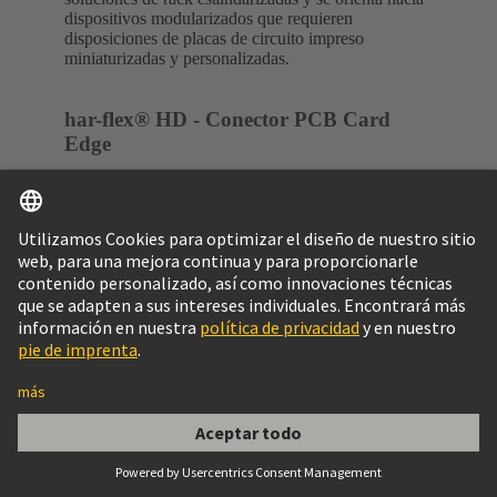
dispositivos modularizados que requieren
disposiciones de placas de circuito impreso
miniaturizadas y personalizadas.
har-flex® HD - Conector PCB Card
Edge
®
Los conectores de una pieza de la serie har-flex
HD - Card Edge con un paso de contacto de 0,8 mm
permiten enchufar directamente placas de circuito
impreso con un grosor de 1,6 mm.
Alta velocidad de hasta 25
Gbit/s
Listo para la industria:
Sujeciones SMT y THR