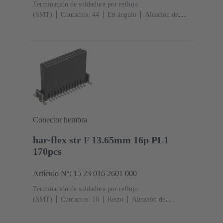
Terminación de soldadura por reflujo
(SMT)
Contactos: 44
En ángulo
Aleación de
cobre
Metal noble sobre Ni Lado de acoplamiento, Sn
sobre Ni Lado de terminación
Nivel de desempeño:
1
Polímero de cristal líquido (LCP)
Negro
Conector hembra
har-flex str F 13.65mm 16p PL1
170pcs
Artículo Nº: 15 23 016 2601 000
Terminación de soldadura por reflujo
(SMT)
Contactos: 16
Recto
Aleación de
cobre
Metal noble sobre Ni Lado de acoplamiento, Sn
sobre Ni Lado de terminación
Nivel de desempeño: