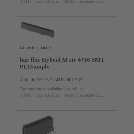
(SMT)
Contactos: 20
Recto
Aleación de
cobre
Metal noble sobre Ni Lado de acoplamiento, Sn
sobre Ni Lado de terminación
Nivel de desempeño:
1
Polímero de cristal líquido (LCP)
Conector macho
har-flex Hybrid M str 4+16 SMT
PL1Sample
Artículo Nº: 15 72 416 2601 333
Terminación de soldadura por reflujo
(SMT)
Contactos: 20
Recto
Aleación de
cobre
Metal noble sobre Ni Lado de acoplamiento, Sn
sobre Ni Lado de terminación
Nivel de desempeño:
1
Polímero de cristal líquido (LCP)
Negro