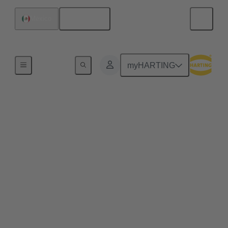
Español
México
Serie
myHARTING
har-flex®
Más pequeño, más potente y más robusto al mismo
tiempo es el credo en todos los ámbitos en el camino
hacia la Industria 4.0. El diseño miniaturizado y la
alta variabilidad del conector PCB har-flex® ofrecen
a los fabricantes de dispositivos una tecnología de
conexión fácilmente ampliable que les permite
satisfacer las exigencias de la miniaturización. Señal,
datos y alimentación: los conectores para placas de
circuito impreso har-flex® ofrecen una amplia gama
de soluciones de conexión para placas de circuito