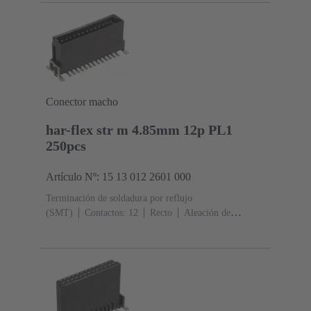
1
Polímero de cristal líquido (LCP)
Conector macho
har-flex str m 4.85mm 12p PL1
250pcs
Artículo Nº: 15 13 012 2601 000
Terminación de soldadura por reflujo
(SMT)
Contactos: 12
Recto
Aleación de
cobre
Metal noble sobre Ni Lado de acoplamiento, Sn
sobre Ni Lado de terminación
Nivel de desempeño:
1
Polímero de cristal líquido (LCP)