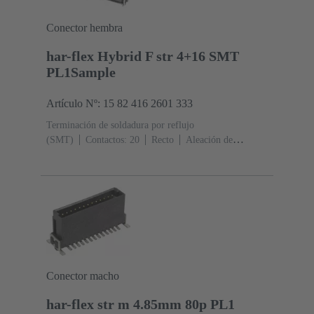
Conector hembra
har-flex Hybrid F str 4+16 SMT
PL1Sample
Artículo Nº: 15 82 416 2601 333
Terminación de soldadura por reflujo
(SMT)
Contactos: 20
Recto
Aleación de
cobre
Metal noble sobre Ni Lado de acoplamiento, Sn
sobre Ni Lado de terminación
Nivel de desempeño:
1
Polímero de cristal líquido (LCP)
Negro
Conector macho
har-flex str m 4.85mm 80p PL1