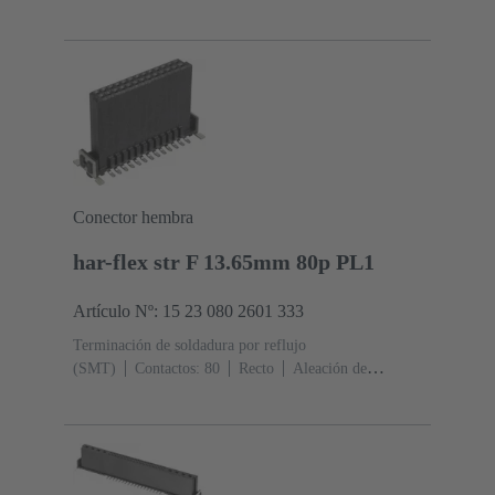
cobre
Metal noble sobre Ni Lado de acoplamiento, Sn
sobre Ni Lado de terminación
Nivel de desempeño:
1
Polímero de cristal líquido (LCP)
Conector hembra
har-flex str F 13.65mm 80p PL1
Artículo Nº: 15 23 080 2601 333
Terminación de soldadura por reflujo
(SMT)
Contactos: 80
Recto
Aleación de
cobre
Metal noble sobre Ni Lado de acoplamiento, Sn
sobre Ni Lado de terminación
Nivel de desempeño:
1
Polímero de cristal líquido (LCP)