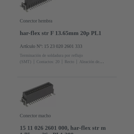
Conector hembra
har-flex str F 13.65mm 20p PL1
Artículo Nº: 15 23 020 2601 333
Terminación de soldadura por reflujo
(SMT)
Contactos: 20
Recto
Aleación de
cobre
Metal noble sobre Ni Lado de acoplamiento, Sn
sobre Ni Lado de terminación
Nivel de desempeño:
1
Polímero de cristal líquido (LCP)
Conector macho
15 11 026 2601 000, har-flex str m