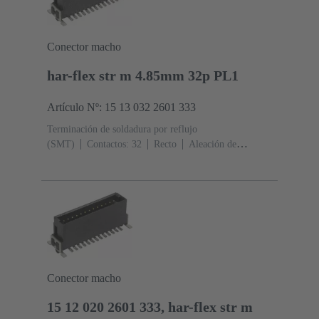
Conector macho
har-flex str m 4.85mm 32p PL1
Artículo Nº: 15 13 032 2601 333
Terminación de soldadura por reflujo
(SMT)
Contactos: 32
Recto
Aleación de
cobre
Metal noble sobre Ni Lado de acoplamiento, Sn
sobre Ni Lado de terminación
Nivel de desempeño:
1
Polímero de cristal líquido (LCP)
Conector macho
15 12 020 2601 333, har-flex str m