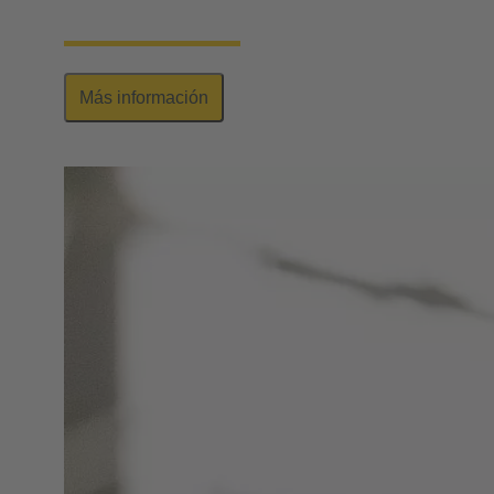
impreso, con diversos diseños y números de polos.
Más información