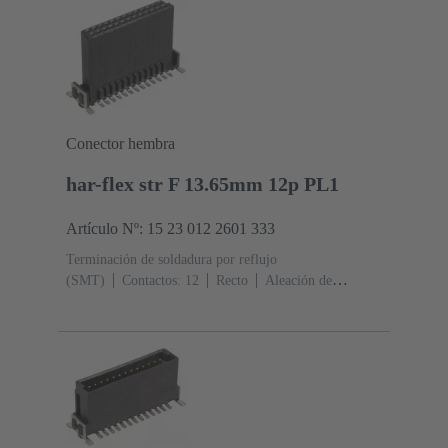
Conector hembra
har-flex str F 13.65mm 12p PL1
Artículo Nº: 15 23 012 2601 333
Terminación de soldadura por reflujo
(SMT)
Contactos: 12
Recto
Aleación de
cobre
Metal noble sobre Ni Lado de acoplamiento, Sn
sobre Ni Lado de terminación
Nivel de desempeño:
1
Polímero de cristal líquido (LCP)