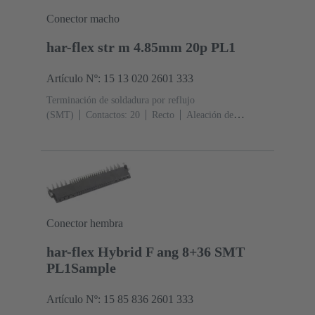
Conector macho
har-flex str m 4.85mm 20p PL1
Artículo Nº: 15 13 020 2601 333
Terminación de soldadura por reflujo
(SMT)
Contactos: 20
Recto
Aleación de
cobre
Metal noble sobre Ni Lado de acoplamiento, Sn
sobre Ni Lado de terminación
Nivel de desempeño:
1
Polímero de cristal líquido (LCP)
Conector hembra
har-flex Hybrid F ang 8+36 SMT
PL1Sample
Artículo Nº: 15 85 836 2601 333