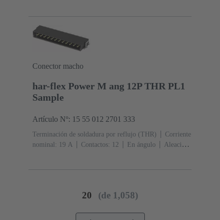
cobre
Metal noble sobre Ni Lado de acoplamiento, Sn
sobre Ni Lado de terminación
Nivel de desempeño:
1
Polímero de cristal líquido (LCP)
Conector macho
har-flex Power M ang 12P THR PL1
Sample
Artículo Nº: 15 55 012 2701 333
Terminación de soldadura por reflujo (THR)
Corriente
nominal: ‌19 A
Contactos: 12
En ángulo
Aleación
de cobre
Metal noble sobre Ni Lado de acoplamiento,
Sn sobre Ni Lado de terminación
Nivel de desempeño:
1
Polímero de cristal líquido (LCP)
Negro
20
(de 1,058)