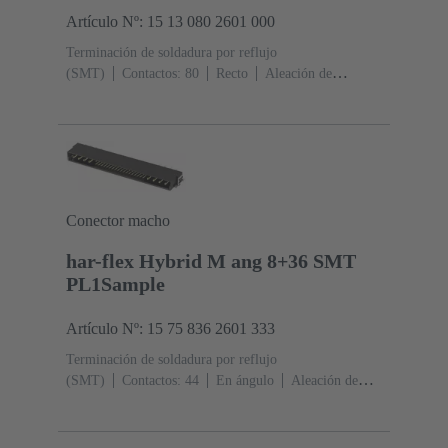
Artículo Nº: 15 13 080 2601 000
Terminación de soldadura por reflujo
(SMT)
Contactos: 80
Recto
Aleación de
cobre
Metal noble sobre Ni Lado de acoplamiento, Sn
sobre Ni Lado de terminación
Nivel de desempeño:
1
Polímero de cristal líquido (LCP)
Conector macho
har-flex Hybrid M ang 8+36 SMT
PL1Sample
Artículo Nº: 15 75 836 2601 333
Terminación de soldadura por reflujo
(SMT)
Contactos: 44
En ángulo
Aleación de
cobre
Metal noble sobre Ni Lado de acoplamiento, Sn
sobre Ni Lado de terminación
Nivel de desempeño:
1
Polímero de cristal líquido (LCP)
Negro