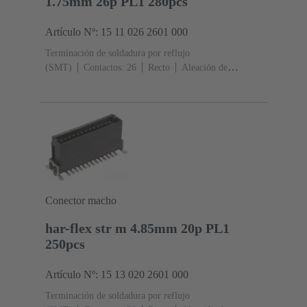
1.75mm 26p PL1 280pcs
Artículo Nº: 15 11 026 2601 000
Terminación de soldadura por reflujo
(SMT)
Contactos: 26
Recto
Aleación de
cobre
Metal noble sobre Ni Lado de acoplamiento, Sn
sobre Ni Lado de terminación
Nivel de desempeño:
1
Polímero de cristal líquido (LCP)
Conector macho
har-flex str m 4.85mm 20p PL1
250pcs
Artículo Nº: 15 13 020 2601 000
Terminación de soldadura por reflujo