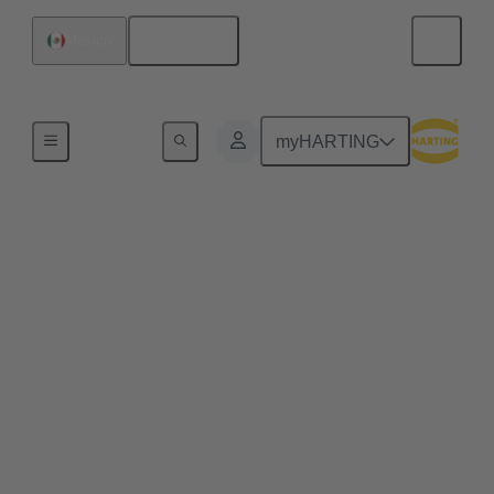
Español
México
Serie
myHARTING
HARTING T1
Industrial
Single Pair Ethernet (SPE) garantiza por primera vez
el uso rentable de Ethernet en todos los aspectos de
la automatización industrial. Ethernet de un solo par
utiliza un par de cables para transmitir datos a
velocidades de hasta 1 GBit/s. Esto convierte a SPE
en la alternativa ideal para aplicaciones industriales
en la era de Industria 4.0 e IIoT. HARTING T1
Industrial es la cara de acoplamiento SPE para