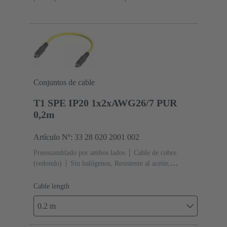
IDC
Sección de conductor: 0.1 ... 0.12 mm² 0.22 ...
0.32 mm²
Conjuntos de cable
T1 SPE IP20 1x2xAWG26/7 PUR
0,2m
Artículo Nº: 33 28 020 2001 002
Preensamblado por ambos lados
Cable de cobre
(redondo)
Sin halógenos, Resistente al aceite,
Retardante de llama
Longitud de cable: 0.2 m
Cable length
0.2 m