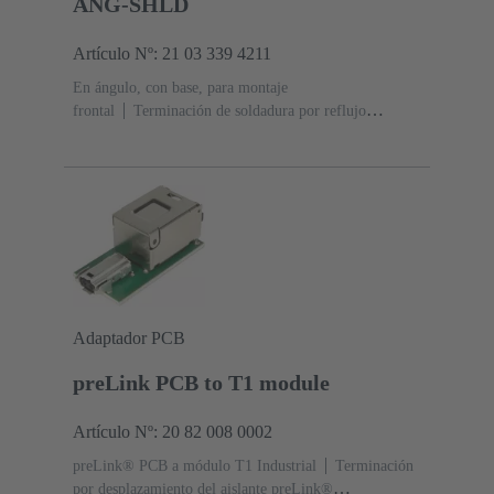
ANG-SHLD
Artículo Nº: 21 03 339 4211
En ángulo, con base, para montaje
frontal
Terminación de soldadura por reflujo
(THR)
Corriente nominal: ‌4 A
Contactos: 2 +
blindaje
Adaptador PCB
preLink PCB to T1 module
Artículo Nº: 20 82 008 0002
preLink® PCB a módulo T1 Industrial
Terminación
por desplazamiento del aislante preLink®