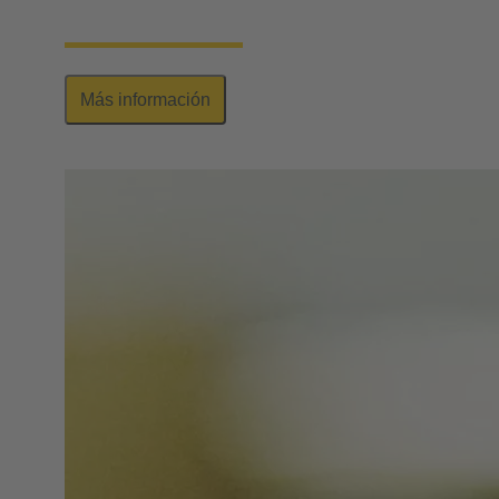
aplicaciones industriales según IEC 63171-6.
Más información