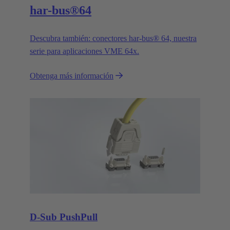
har-bus®64
Descubra también: conectores har-bus® 64, nuestra
serie para aplicaciones VME 64x.
Obtenga más información
D-Sub PushPull