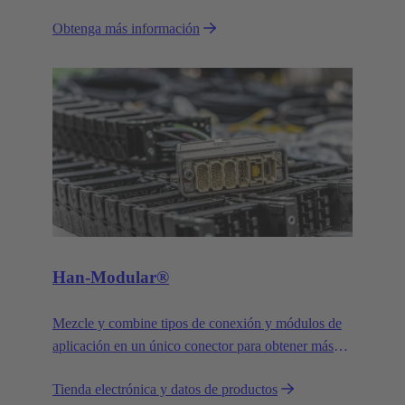
Obtenga más información
Han-Modular®
Mezcle y combine tipos de conexión y módulos de
aplicación en un único conector para obtener más
funcionalidad.
Tienda electrónica y datos de productos