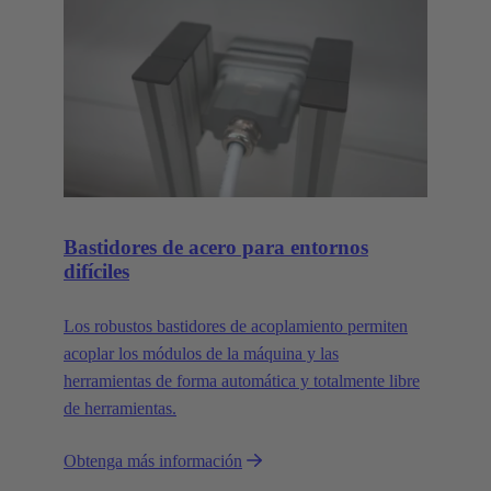
Bastidores de acero para entornos
difíciles
Los robustos bastidores de acoplamiento permiten
acoplar los módulos de la máquina y las
herramientas de forma automática y totalmente libre
de herramientas.
Obtenga más información