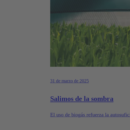
31 de marzo de 2025
Salimos de la sombra
El uso de biogás refuerza la autosufic