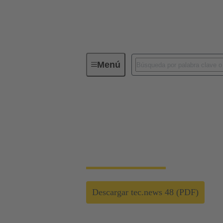
Menú
Revista tecnológica de HARTING te
Energía renovable
Nuestra tecnología da alas a la expansión 
Descargar tec.news 48 (PDF)