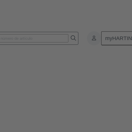
myHARTI
c.news
tec.noticias 48
mundial