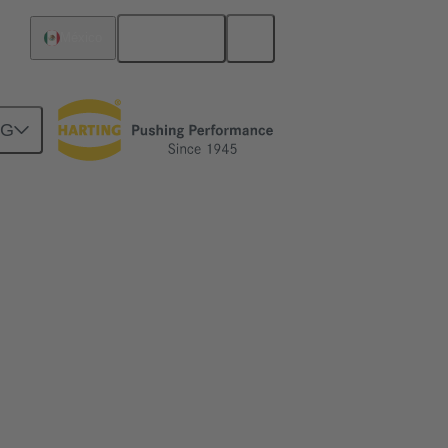
Español
México
NG