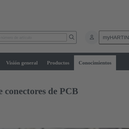
myHARTI
nectores de placas de circuitos impresos
Conectores de placa a placa de ci
Visión general
Productos
Conocimientos
e conectores de PCB