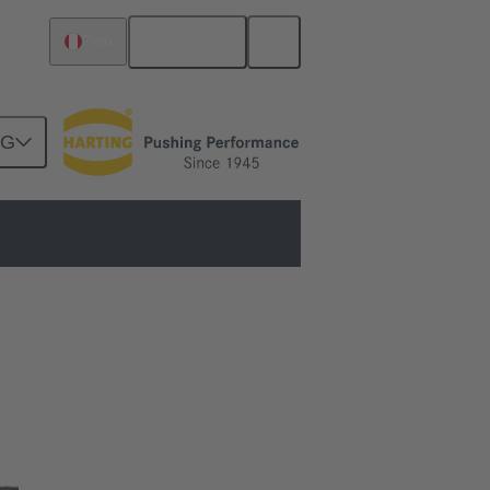
Español
Perú
NG
rcuitos
Conocimientos