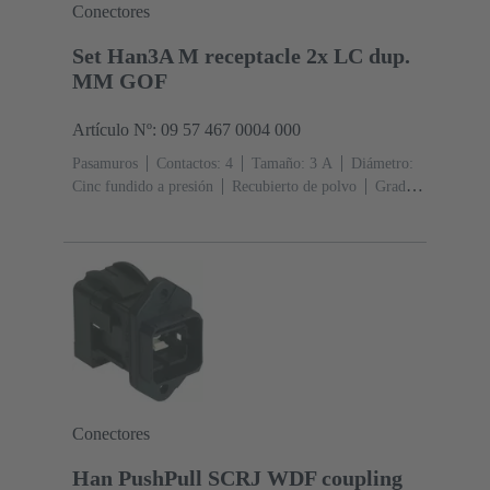
Conectores
Set Han3A M receptacle 2x LC dup.
MM GOF
Artículo Nº: 09 57 467 0004 000
Pasamuros
Contactos: 4
Tamaño: 3 A
Diámetro:
Cinc fundido a presión
Recubierto de polvo
Grado
de protección: IP65, IP67
Conectores
Han PushPull SCRJ WDF coupling