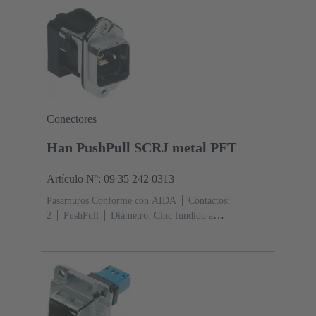
Conectores
Han PushPull SCRJ metal PFT
Artículo Nº: 09 35 242 0313
Pasamuros Conforme con AIDA
Contactos:
2
PushPull
Diámetro: Cinc fundido a
presión
Niquelado
Grado de protección: IP65, IP67