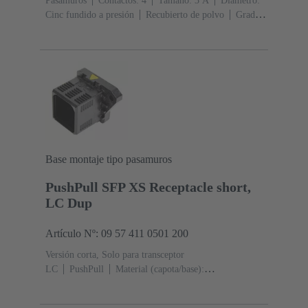
Pasamuros
Contactos: 4
Tamaño: 3 A
Diámetro:
Cinc fundido a presión
Recubierto de polvo
Grado
de protección: IP65, IP67
Base montaje tipo pasamuros
PushPull SFP XS Receptacle short,
LC Dup
Artículo Nº: 09 57 411 0501 200
Versión corta, Solo para transceptor
LC
PushPull
Material (capota/base):
Termoplásticos
Negro