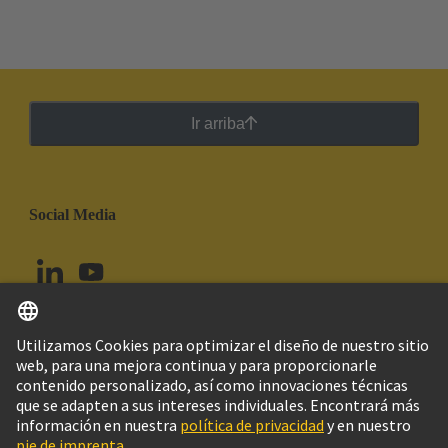
Ir arriba
Social Media
Español
Perú