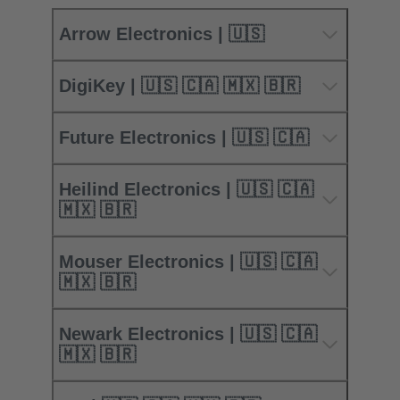
Arrow Electronics | 🇺🇸
DigiKey | 🇺🇸 🇨🇦 🇲🇽 🇧🇷
Future Electronics | 🇺🇸 🇨🇦
Heilind Electronics | 🇺🇸 🇨🇦
🇲🇽 🇧🇷
Mouser Electronics | 🇺🇸 🇨🇦
🇲🇽 🇧🇷
Newark Electronics | 🇺🇸 🇨🇦
🇲🇽 🇧🇷