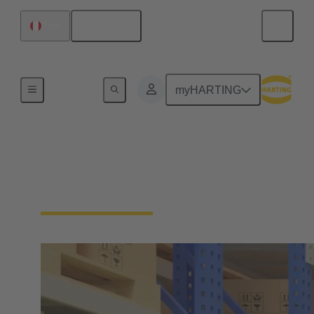
Español
Perú
Inicio
myHARTING
Cómo comprar
productos HARTING