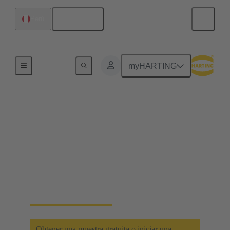
Español
Perú
Inicio
myHARTING
D-Sub PushPull: el
clásico se une a la
innovación
Eficacia que ahorra tiempo con el nuevo mecanismo
de bloqueo D-Sub PushPull
Obtener una muestra gratuita o iniciar una