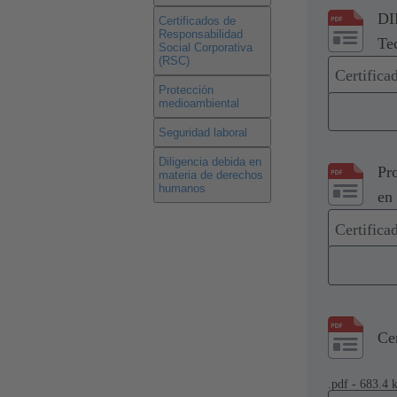
DI
Certificados de
Responsabilidad
Te
Social Corporativa
(RSC)
Certifica
Protección
medioambiental
Seguridad laboral
Diligencia debida en
Pr
materia de derechos
humanos
en
Certific
Ce
.pdf - 683.4 