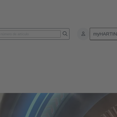
myHARTI
tegrado de gestión
ados - Sistema integrado de gesti