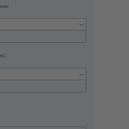
rate
ING