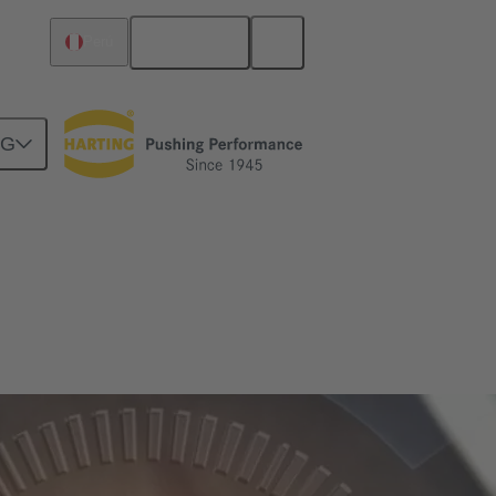
Español
Perú
NG
ón