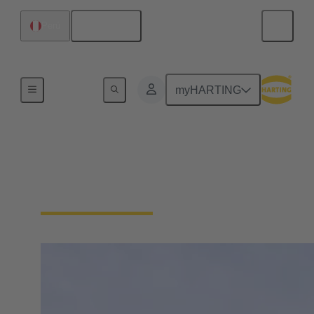
Español
Perú
Inicio
myHARTING
HARTING en todo el
mundo