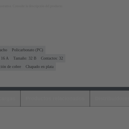
strativa. Consulte la descripción del producto.
acho
Policarbonato (PC)
 ‌16 A
Tamaño: 32 B
Contactos: 32
ción de cobre
Chapado en plata
cargas
Productos relacionados
Distribuidore