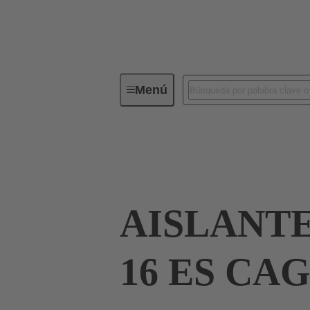
Menú
Conectores industriales / Han®
Corrientes hasta 16 A
09 33 016 2626
AISLANT
16 ES CAG