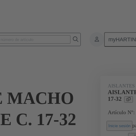
myHARTI
Conectores rectangulares
Productos
Aislantes monobloque
Par
AISLANTES
E MACHO
AISLANTE
17-32
Artículo Nº:
E C. 17-32
pa
Inicie sesión