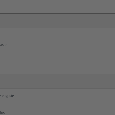
aste
 engaste
dos