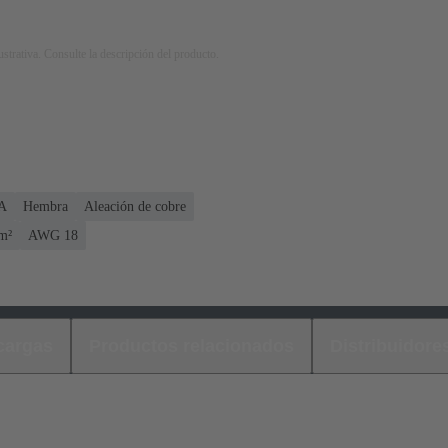
strativa. Consulte la descripción del producto.
 A
Hembra
Aleación de cobre
m²
AWG 18
cargas
Productos relacionados
Distribuidore