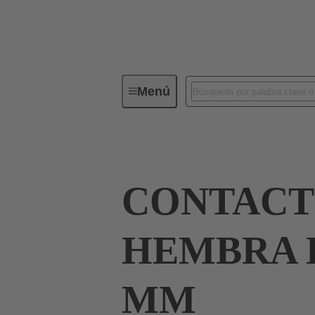
Menú
Conectores industriales / Han®
CONTAC
HEMBRA H
MM