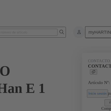
myHARTI
Conectores rectangulares
Productos
Contactos
Eléctrico
CONTACTO 
TO
CONTACT
Artículo Nº:
an E 1
pa
Inicie sesión
Comp