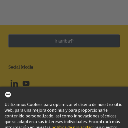
Ir arriba
Social Media
Español
Perú