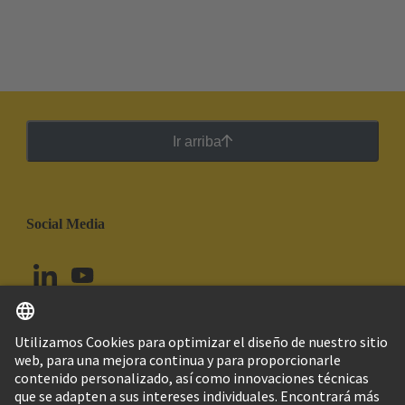
Ir arriba
Social Media
Español
Perú