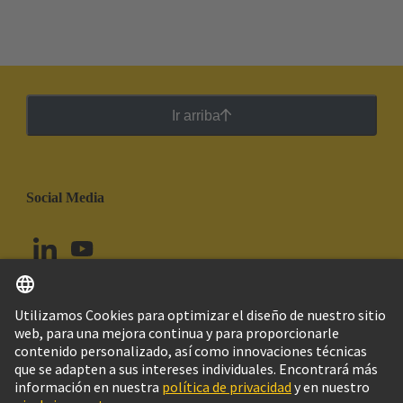
Ir arriba
Social Media
Español
Perú