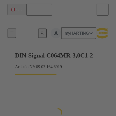
Español
Perú
Terminación de placa madre a tarjeta hija
myHARTING
DIN-Signal C064MR-3,0C1-2
Artículo Nº: 09 03 164 6919