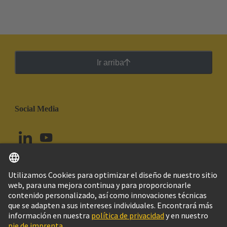
Ir arriba
Social Media
Español
Perú