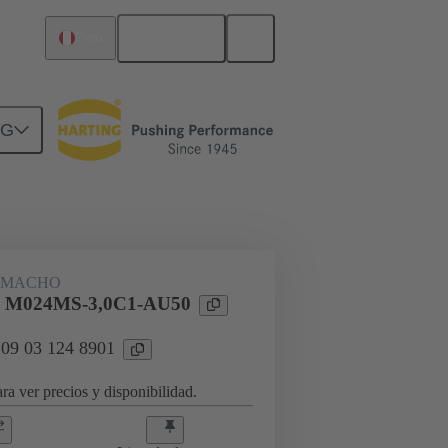
Español
Perú
NG
rcuitos
Productos
 MACHO
l M024MS-3,0C1-AU50
 09 03 124 8901
ra ver precios y disponibilidad.