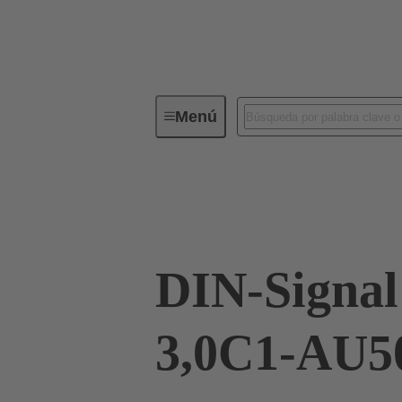
Menú
Conectividad de dispositivos
Co
Terminación de placa madre a tarjeta hija
DIN-Signa
3,0C1-AU5