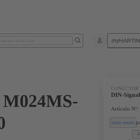
myHARTI
nectores de placas de circuitos impresos
Conectores de placa a placa de ci
09 03 124 8901
CONECTOR
l M024MS-
DIN-Signa
Artículo Nº:
0
pa
Inicie sesión