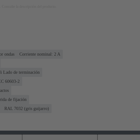
. Consulte la descripción del producto.
or ondas
Corriente nominal: ‌2 A
i Lado de terminación
IEC 60603-2
actos
rida de fijación
RAL 7032 (gris guijarro)