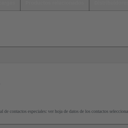
cargas
Productos relacionados
Distribuidore
o
l de contactos especiales: ver hoja de datos de los contactos seleccion