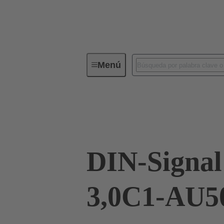
Menú
Conectividad de dispositivos
Co
Terminación de placa madre a tarjeta hija
DIN-Signa
3,0C1-AU5