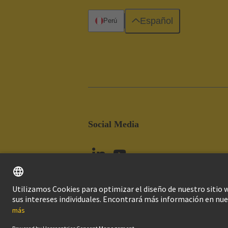
Español
Perú
Social Media
Imprint
Pol
© Grupo Tecnológico HARTING