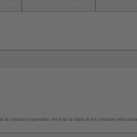
cargas
Productos relacionados
Distribuidore
o
l de contactos especiales: ver hoja de datos de los contactos seleccion