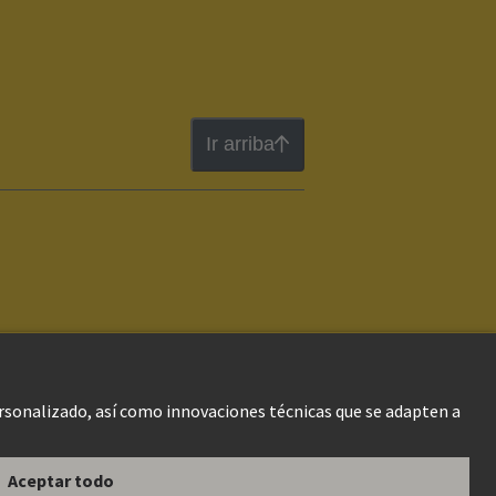
Ir arriba
gal Web
Información al cliente