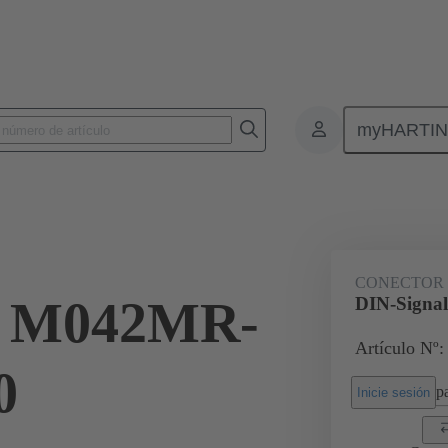
myHARTI
nectores de placas de circuitos impresos
Conectores de placa a placa de ci
09 03 142 8502
CONECTOR
l M042MR-
DIN-Signa
Artículo Nº:
0
pa
Inicie sesión