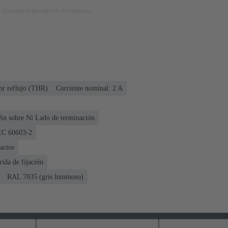
. Consulte la descripción del producto.
or reflujo (THR)
Corriente nominal: ‌2 A
Sn sobre Ni Lado de terminación
IEC 60603-2
actos
rida de fijación
RAL 7035 (gris luminoso)