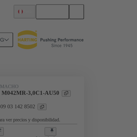
Español
Perú
NG
rcuitos
Productos
 MACHO
l M042MR-3,0C1-AU50
 09 03 142 8502
ra ver precios y disponibilidad.