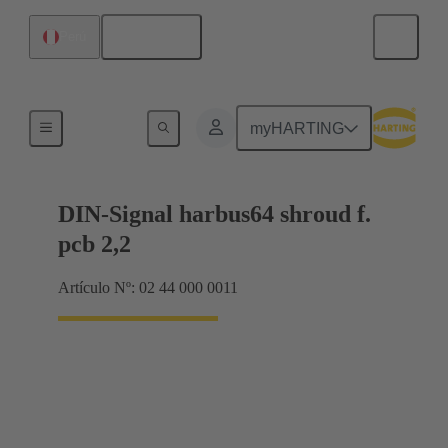
Español
Perú
Terminación de placa madre a tarjeta hija
myHARTING
DIN-Signal harbus64 shroud f.
pcb 2,2
Artículo Nº: 02 44 000 0011